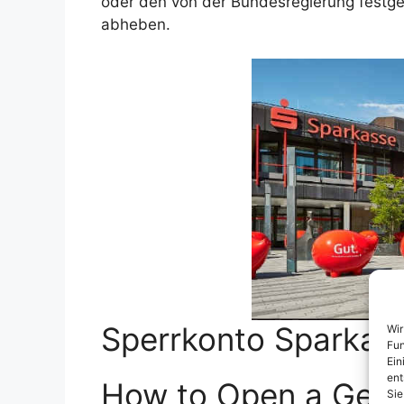
oder den von der Bundesregierung festg
abheben.
Sperrkonto Sparkas
Wir
Fun
Ein
ent
How to Open a Germ
Sie