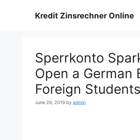
Skip
to
Kredit Zinsrechner Online
content
Sperrkonto Spar
Open a German B
Foreign Student
June 29, 2019
by
admin