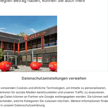
elegten Betrag haben, können Sie auch mehr
Datenschutzeinstellungen verwalten
se
 verwenden Cookies und ähnliche Technologien, um Inhalte zu personalisieren,
ktionen für soziale Medien bereitzustellen und unseren Traffic zu analysieren.
ige Daten können an Partner wie Google weitergegeben werden. Sie können sel
scheiden, welche Kategorien Sie zulassen möchten. Weitere Informationen finde
an Blocked Account for
 in unserer Datenschutzerklärung.