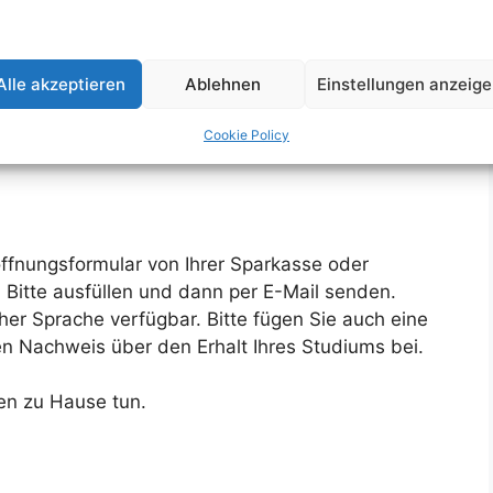
Alle akzeptieren
Ablehnen
Einstellungen anzeig
 Konto Sperrkonto
Cookie Policy
?
öffnungsformular von Ihrer Sparkasse oder
. Bitte ausfüllen und dann per E-Mail senden.
cher Sprache verfügbar. Bitte fügen Sie auch eine
en Nachweis über den Erhalt Ihres Studiums bei.
nen zu Hause tun.