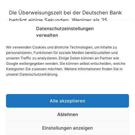
Die Überweisungszeit bei der Deutschen Bank
beträgt einige Sekunden. Weniger als 25
Sekunden. Danach erhalten Sie eine
Datenschutzeinstellungen
Bestätigung, dass das von Ihnen überwiesene
verwalten
Geld auf Ihrem Zielkonto eingegangen ist.
Wir verwenden Cookies und ähnliche Technologien, um Inhalte zu
personalisieren, Funktionen für soziale Medien bereitzustellen und
unseren Traffic zu analysieren. Einige Daten können an Partner wie
Google weitergegeben werden. Sie können selbst entscheiden, welche
Wie lange dauert eine Onlineüberweisung?
Kategorien Sie zulassen möchten. Weitere Informationen finden Sie in
unserer Datenschutzerklärung.
Wie lange dauert eine Online-Überweisung bei
einer Deutschen Bank? Der Zeitraum für die
Überweisung bei der Deutschen Bank beträgt
Alle akzeptieren
Sekunden. Wenn Sie jedoch von der Deutschen
Bank zu anderen Banken wie der
Ablehnen
Commerzbank, der Sparkasse, der Postbank,
der norisbank oder umgekehrt überweisen,
Einstellungen anzeigen
dauert es einen Tag bis zum nächsten. Wenn