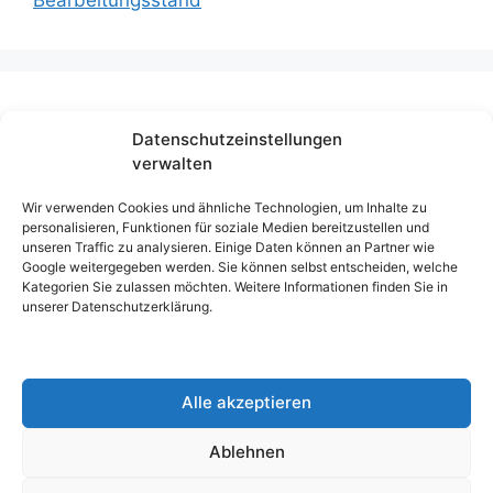
Kürzliche Posts
Datenschutzeinstellungen
verwalten
Moderne Liquiditätsanalyse: Potenzial und
Wir verwenden Cookies und ähnliche Technologien, um Inhalte zu
Risiken des Scalable Capital Tagesgelds in
personalisieren, Funktionen für soziale Medien bereitzustellen und
Deutschland
unseren Traffic zu analysieren. Einige Daten können an Partner wie
Google weitergegeben werden. Sie können selbst entscheiden, welche
ING DiBa Konto Kündigen : In 3 Schritten Wohin
Kategorien Sie zulassen möchten. Weitere Informationen finden Sie in
Wechseln? …….
unserer Datenschutzerklärung.
Buchungstag Wertstellung : Überweisung,
Sparkasse, Lastschrift….
Alle akzeptieren
PayPal Abbuchungslimit : Einrichten,
Aufgehoben, ändern/Setzen …
Ablehnen
DKB Vertrauenswürdiges Gerät : Wie ändere Ich