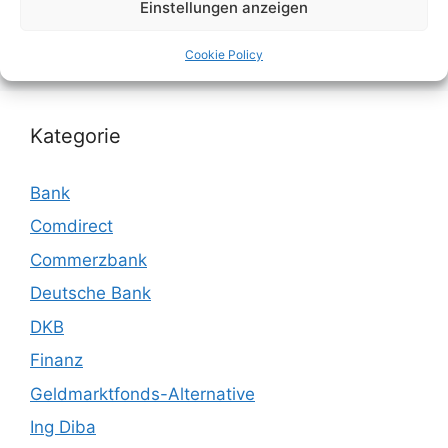
Mein ändern, löschen, festlegen, hinterlegen,
Einstellungen anzeigen
registrieren, einrichten, zweites
Cookie Policy
Kategorie
Bank
Comdirect
Commerzbank
Deutsche Bank
DKB
Finanz
Geldmarktfonds-Alternative
Ing Diba