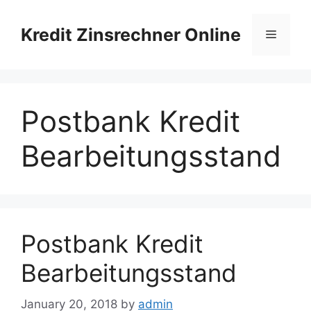
Skip
to
Kredit Zinsrechner Online
Menu
content
Postbank Kredit
Bearbeitungsstand
Postbank Kredit
Bearbeitungsstand
January 20, 2018
by
admin