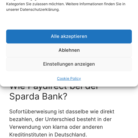
Sofortüberweisung bei
Kategorien Sie zulassen möchten. Weitere Informationen finden Sie in
unserer Datenschutzerklärung.
Sparda Bank
Ist Paydirekt eine
Alle akzeptieren
Sofortüberweisung?
Ablehnen
Ist Sofortüberweisung bei
Einstellungen anzeigen
der Sparda Bank Dasselbe
Cookie Policy
Wie Paydirect bei der
Sparda Bank?
Sofortüberweisung ist dasselbe wie direkt
bezahlen, der Unterschied besteht in der
Verwendung von klarna oder anderen
Kreditinstituten in Deutschland.