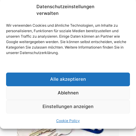
Datenschutzeinstellungen
verwalten
Wir verwenden Cookies und ähnliche Technologien, um Inhalte zu
personalisieren, Funktionen für soziale Medien bereitzustellen und
unseren Traffic zu analysieren. Einige Daten können an Partner wie
Google weitergegeben werden. Sie können selbst entscheiden, welche
Kategorien Sie zulassen möchten. Weitere Informationen finden Sie in
Aber als Mieter haben Sie auch die Möglichkeit,
unserer Datenschutzerklärung.
Mietkautionskonto zu eröffnen. weil fast alle
Banken und Sparkassen diese Möglichkeit nun
anbieten.
aber der Mieter muss das Dokument bezüglich
Alle akzeptieren
des Mietvertrages nicht vorlegen. Der
Ablehnen
Kautionsbetrag wird hier im Spareinlagenbuch
bezahlt.
Einstellungen anzeigen
Cookie Policy