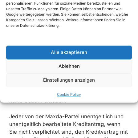
personalisieren, Funktionen für soziale Medien bereitzustellen und
Darlehensvermittlung
unseren Traffic zu analysieren. Einige Daten können an Partner wie
Google weitergegeben werden. Sie können selbst entscheiden, welche
Erfahrungen
Kategorien Sie zulassen möchten. Weitere Informationen finden Sie in
unserer Datenschutzerklärung.
Anwendungen können online oder telefonisch
durchgeführt werden. Maxda Service ist auch
Alle akzeptieren
24 Stunden am Tag, 7 Tage die Woche
verfügbar.
Ablehnen
Kundenzufriedenheit bei maxda ist gut, weil die
Einstellungen anzeigen
Arbeit von maxda transparent und seriös ist.
Für die Bearbeitung des Kreditantrags wird
Cookie Policy
keine Gebühr erhoben.
Jeder von der Maxda-Partei unentgeltlich und
unentgeltlich bearbeitete Kreditantrag, wenn
Sie nicht verpflichtet sind, den Kreditvertrag mit