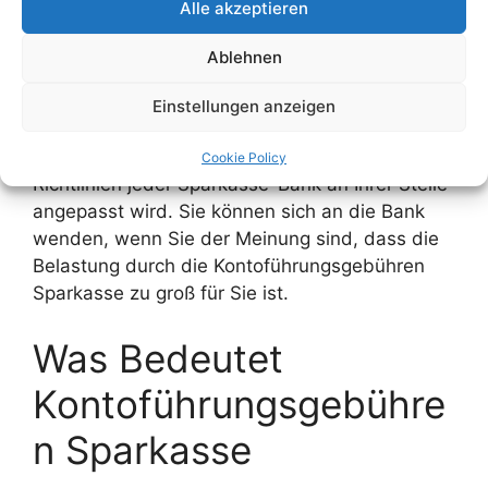
Girokonto Student
Alle akzeptieren
Ablehnen
Ist entgeltabschluss bei der Sparkasse ist auch
für Studenteneinlagen verfügbar. Ja, es stimmt,
Einstellungen anzeigen
dass die Kontoverwaltungsgebühr für
Einzahlungen von Studenten gemäß den
Cookie Policy
Richtlinien jeder Sparkasse-Bank an Ihrer Stelle
angepasst wird. Sie können sich an die Bank
wenden, wenn Sie der Meinung sind, dass die
Belastung durch die Kontoführungsgebühren
Sparkasse zu groß für Sie ist.
Was Bedeutet
Kontoführungsgebühre
n Sparkasse