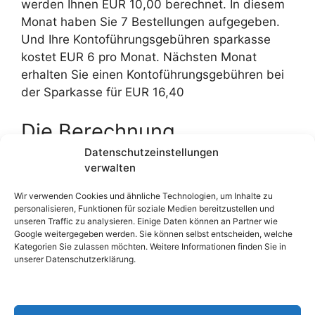
werden Ihnen EUR 10,00 berechnet. In diesem
Monat haben Sie 7 Bestellungen aufgegeben.
Und Ihre Kontoführungsgebühren sparkasse
kostet EUR 6 pro Monat. Nächsten Monat
erhalten Sie einen Kontoführungsgebühren bei
der Sparkasse für EUR 16,40
Die Berechnung
Entgeltabschluss /
Datenschutzeinstellungen
verwalten
Entgeltabrechnung
Wir verwenden Cookies und ähnliche Technologien, um Inhalte zu
Sparkasse :
personalisieren, Funktionen für soziale Medien bereitzustellen und
unseren Traffic zu analysieren. Einige Daten können an Partner wie
Google weitergegeben werden. Sie können selbst entscheiden, welche
(2 * 0,20) + 10,00 EUR (Kartenwechsel) + 6,00
Kategorien Sie zulassen möchten. Weitere Informationen finden Sie in
EUR (Entgeltabschluss Sparkasse) = 16,40 EUR
unserer Datenschutzerklärung.
Entgeltabrechnung