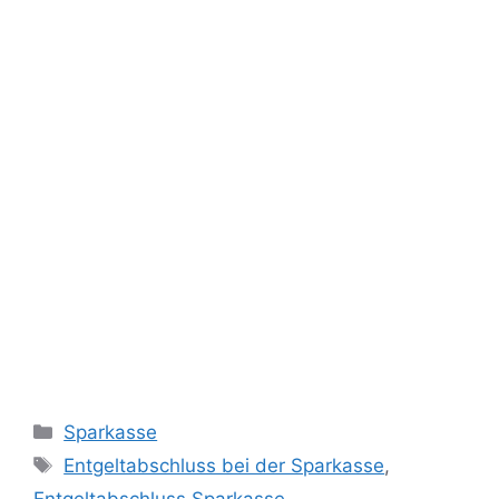
Categories
Sparkasse
Tags
Entgeltabschluss bei der Sparkasse
,
Entgeltabschluss Sparkasse
,